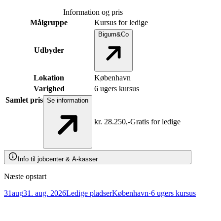
Information og pris
Målgruppe
Kursus for ledige
Bigum&Co
Udbyder
Lokation
København
Varighed
6 ugers kursus
Samlet pris
Se information
kr.
28.250,-
Gratis for ledige
Info til jobcenter & A-kasser
Info til jobcenter & A-kasser
Næste opstart
31
aug
31. aug. 2026
Ledige pladser
København
·
6 ugers kursus