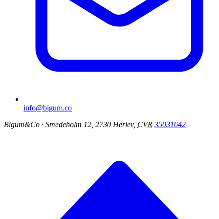
info@bigum.co
Bigum&Co
· Smedeholm 12, 2730 Herlev,
CVR
35031642