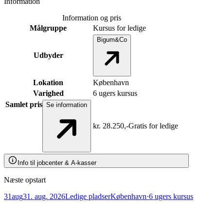
Information
Information og pris
Målgruppe
Kursus for ledige
Bigum&Co
Udbyder
Lokation
København
Varighed
6 ugers kursus
Samlet pris
Se information
kr.
28.250,-
Gratis for ledige
Info til jobcenter & A-kasser
Info til jobcenter & A-kasser
Næste opstart
31
aug
31. aug. 2026
Ledige pladser
København
·
6 ugers kursus