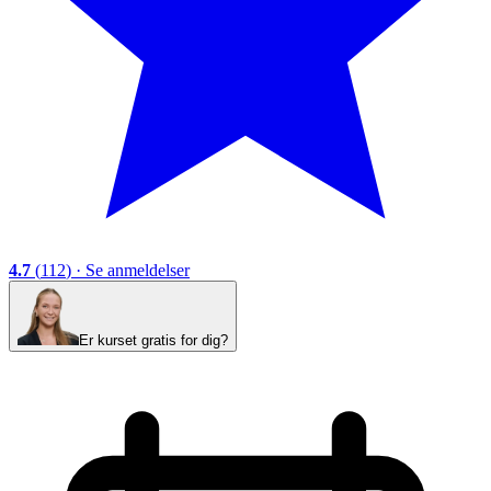
4.7
(
112
)
·
Se anmeldelser
Er kurset gratis for dig?