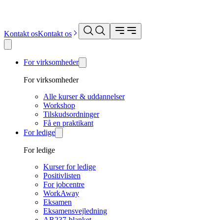
Kontakt os
Kontakt os
For virksomheder
For virksomheder
Alle kurser & uddannelser
Workshop
Tilskudsordninger
Få en praktikant
For ledige
For ledige
Kurser for ledige
Positivlisten
For jobcentre
WorkAway
Eksamen
Eksamensvejledning
AR237-blanket