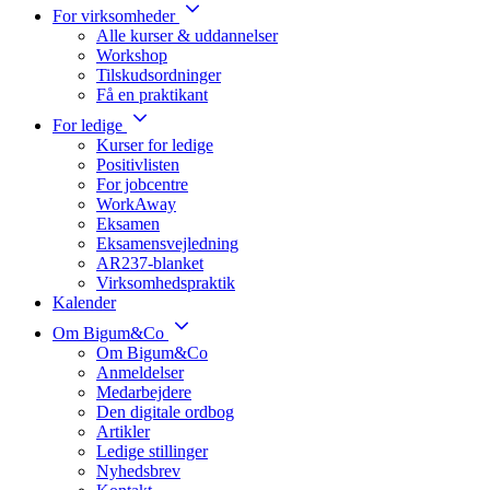
For virksomheder
Alle kurser & uddannelser
Workshop
Tilskudsordninger
Få en praktikant
For ledige
Kurser for ledige
Positivlisten
For jobcentre
WorkAway
Eksamen
Eksamensvejledning
AR237-blanket
Virksomhedspraktik
Kalender
Om Bigum&Co
Om Bigum&Co
Anmeldelser
Medarbejdere
Den digitale ordbog
Artikler
Ledige stillinger
Nyhedsbrev