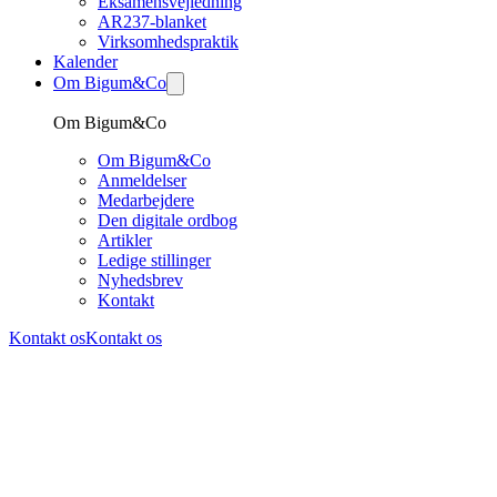
Eksamensvejledning
AR237-blanket
Virksomhedspraktik
Kalender
Om Bigum&Co
Om Bigum&Co
Om Bigum&Co
Anmeldelser
Medarbejdere
Den digitale ordbog
Artikler
Ledige stillinger
Nyhedsbrev
Kontakt
Kontakt os
Kontakt os