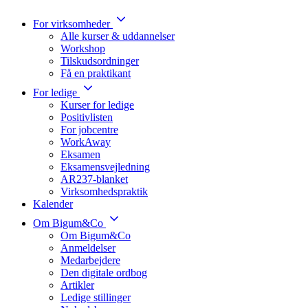
For virksomheder
Alle kurser & uddannelser
Workshop
Tilskudsordninger
Få en praktikant
For ledige
Kurser for ledige
Positivlisten
For jobcentre
WorkAway
Eksamen
Eksamensvejledning
AR237-blanket
Virksomhedspraktik
Kalender
Om Bigum&Co
Om Bigum&Co
Anmeldelser
Medarbejdere
Den digitale ordbog
Artikler
Ledige stillinger