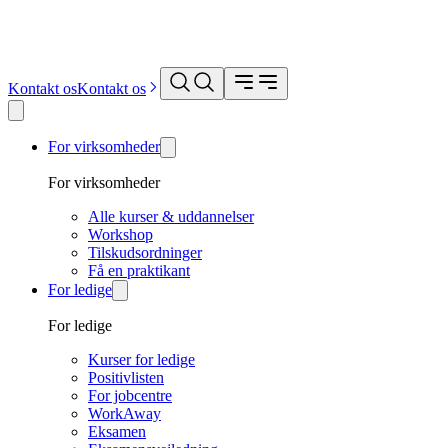
Kontakt os
Kontakt os
For virksomheder
For virksomheder
Alle kurser & uddannelser
Workshop
Tilskudsordninger
Få en praktikant
For ledige
For ledige
Kurser for ledige
Positivlisten
For jobcentre
WorkAway
Eksamen