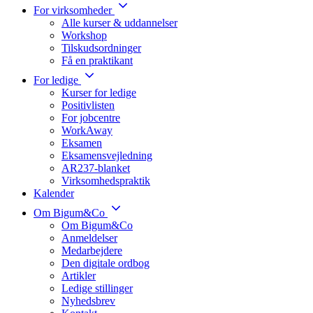
For virksomheder
Alle kurser & uddannelser
Workshop
Tilskudsordninger
Få en praktikant
For ledige
Kurser for ledige
Positivlisten
For jobcentre
WorkAway
Eksamen
Eksamensvejledning
AR237-blanket
Virksomhedspraktik
Kalender
Om Bigum&Co
Om Bigum&Co
Anmeldelser
Medarbejdere
Den digitale ordbog
Artikler
Ledige stillinger
Nyhedsbrev