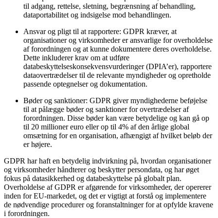
til adgang, rettelse, sletning, begrænsning af behandling,
dataportabilitet og indsigelse mod behandlingen.
Ansvar og pligt til at rapportere: GDPR kræver, at
organisationer og virksomheder er ansvarlige for overholdelse
af forordningen og at kunne dokumentere deres overholdelse.
Dette inkluderer krav om at udføre
databeskyttelseskonsekvensvurderinger (DPIA’er), rapportere
dataovertrædelser til de relevante myndigheder og opretholde
passende optegnelser og dokumentation.
Bøder og sanktioner: GDPR giver myndighederne beføjelse
til at pålægge bøder og sanktioner for overtrædelser af
forordningen. Disse bøder kan være betydelige og kan gå op
til 20 millioner euro eller op til 4% af den årlige global
omsætning for en organisation, afhængigt af hvilket beløb der
er højere.
GDPR har haft en betydelig indvirkning på, hvordan organisationer
og virksomheder håndterer og beskytter persondata, og har øget
fokus på datasikkerhed og databeskyttelse på globalt plan.
Overholdelse af GDPR er afgørende for virksomheder, der opererer
inden for EU-markedet, og det er vigtigt at forstå og implementere
de nødvendige procedurer og foranstaltninger for at opfylde kravene
i forordningen.