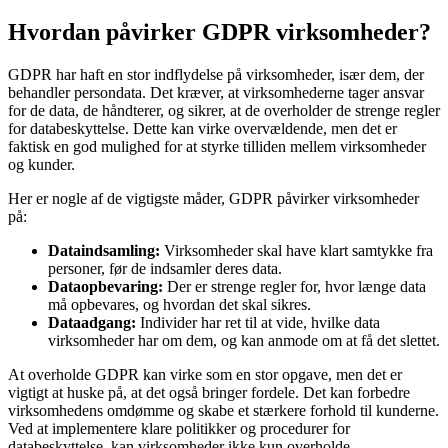
Hvordan påvirker GDPR virksomheder?
GDPR har haft en stor indflydelse på virksomheder, især dem, der
behandler persondata. Det kræver, at virksomhederne tager ansvar
for de data, de håndterer, og sikrer, at de overholder de strenge regler
for databeskyttelse. Dette kan virke overvældende, men det er
faktisk en god mulighed for at styrke tilliden mellem virksomheder
og kunder.
Her er nogle af de vigtigste måder, GDPR påvirker virksomheder
på:
Dataindsamling:
Virksomheder skal have klart samtykke fra
personer, før de indsamler deres data.
Dataopbevaring:
Der er strenge regler for, hvor længe data
må opbevares, og hvordan det skal sikres.
Dataadgang:
Individer har ret til at vide, hvilke data
virksomheder har om dem, og kan anmode om at få det slettet.
At overholde GDPR kan virke som en stor opgave, men det er
vigtigt at huske på, at det også bringer fordele. Det kan forbedre
virksomhedens omdømme og skabe et stærkere forhold til kunderne.
Ved at implementere klare politikker og procedurer for
databeskyttelse, kan virksomheder ikke kun overholde