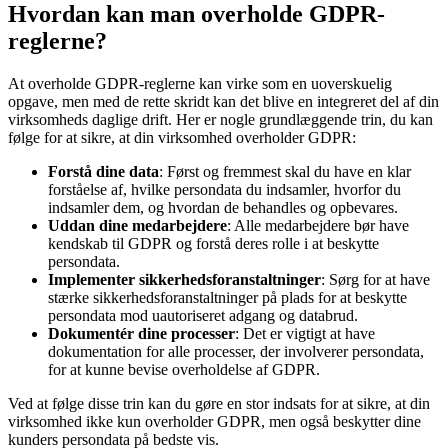
Hvordan kan man overholde GDPR-
reglerne?
At overholde GDPR-reglerne kan virke som en uoverskuelig
opgave, men med de rette skridt kan det blive en integreret del af din
virksomheds daglige drift. Her er nogle grundlæggende trin, du kan
følge for at sikre, at din virksomhed overholder GDPR:
Forstå dine data
: Først og fremmest skal du have en klar
forståelse af, hvilke persondata du indsamler, hvorfor du
indsamler dem, og hvordan de behandles og opbevares.
Uddan dine medarbejdere
: Alle medarbejdere bør have
kendskab til GDPR og forstå deres rolle i at beskytte
persondata.
Implementer sikkerhedsforanstaltninger
: Sørg for at have
stærke sikkerhedsforanstaltninger på plads for at beskytte
persondata mod uautoriseret adgang og databrud.
Dokumentér dine processer
: Det er vigtigt at have
dokumentation for alle processer, der involverer persondata,
for at kunne bevise overholdelse af GDPR.
Ved at følge disse trin kan du gøre en stor indsats for at sikre, at din
virksomhed ikke kun overholder GDPR, men også beskytter dine
kunders persondata på bedste vis.