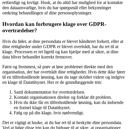
retfærdigt og lovligt. Husk, at du altid har mulighed for at kontakte
den dataansvarlige, hvis du har spørgsmål eller bekymringer
omkring behandlingen af dine personoplysninger.
Hvordan kan forbrugere klage over GDPR-
overtrædelser?
Hvis du føler, at dine persondata er blevet håndteret forkert, eller at
dine rettigheder under GDPR er blevet overtrådt, har du ret til at
klage. Processen er ret ligetil og kan hjælpe med at sikre, at dine
data bliver behandlet korrekt fremover.
Først og fremmest, så prøv at løse problemet direkte med den
organisation, der har overtrådt dine rettigheder. Hvis dette ikke fører
til en tilfredsstillende løsning, kan du tage skridtet videre og indgive
en klage til Datatilsynet. Her er de grundlæggende trin:
Saml dokumentation for overtrædelsen.
Kontakt organisationen direkte og forklar dit problem.
Hvis du ikke får en tilfredsstillende løsning, kan du indsende
en formel klage til Datatilsynet.
Følg op på din klage, hvis nødvendigt.
Det er vigtigt at huske, at du har ret til at beskytte dine persondata.
Ved at følge disse trin kan du bidrage til at sikre, at organisationer