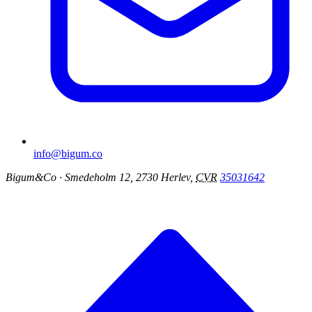
info@bigum.co
Bigum&Co
· Smedeholm 12, 2730 Herlev,
CVR
35031642