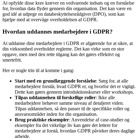
At opfylde disse krav kræver en vedvarende indsats og en forståelse
for, hvordan data flyder gennem din organisation. Det kan være en
god idé at udpege en databeskyttelsesrådgiver (DPO), som kan
hjælpe med at overvåge overholdelsen af GDPR.
Hvordan uddannes medarbejdere i GDPR?
At uddanne dine medarbejdere i GDPR er afgørende for at sikre, at
din virksomhed overholder reglerne. Det kan virke som en stor
opgave, men med den rette tilgang kan det gøres effektivt og
smertefrit.
Her er nogle trin til at komme i gang:
Start med en grundlæggende forståelse
: Sørg for, at alle
medarbejdere forstår, hvad GDPR er, og hvorfor det er vigtigt.
Dette kan gøres gennem introduktionskurser eller workshops.
Tilpas uddannelsen til forskellige roller
: Ikke alle
medarbejdere behøver samme niveau af detaljeret viden.
Tilpas uddannelsen, så den passer til de specifikke roller og
ansvarsområder inden for din organisation.
Brug praktiske eksempler
: Anvendelse af case-studier og
eksempler fra det virkelige liv kan gøre det lettere for
medarbejdere at forstå, hvordan GDPR påvirker deres daglige
arbejde.