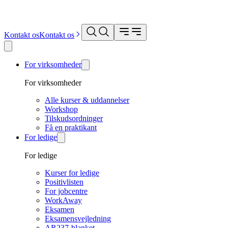
Kontakt os
Kontakt os
For virksomheder
For virksomheder
Alle kurser & uddannelser
Workshop
Tilskudsordninger
Få en praktikant
For ledige
For ledige
Kurser for ledige
Positivlisten
For jobcentre
WorkAway
Eksamen
Eksamensvejledning
AR237-blanket