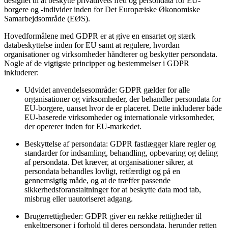
designet til at beskytte privatlivets fred og persondata for EU-
borgere og -individer inden for Det Europæiske Økonomiske
Samarbejdsområde (EØS).
Hovedformålene med GDPR er at give en ensartet og stærk
databeskyttelse inden for EU samt at regulere, hvordan
organisationer og virksomheder håndterer og beskytter persondata.
Nogle af de vigtigste principper og bestemmelser i GDPR
inkluderer:
Udvidet anvendelsesområde: GDPR gælder for alle
organisationer og virksomheder, der behandler persondata for
EU-borgere, uanset hvor de er placeret. Dette inkluderer både
EU-baserede virksomheder og internationale virksomheder,
der opererer inden for EU-markedet.
Beskyttelse af persondata: GDPR fastlægger klare regler og
standarder for indsamling, behandling, opbevaring og deling
af persondata. Det kræver, at organisationer sikrer, at
persondata behandles lovligt, retfærdigt og på en
gennemsigtig måde, og at de træffer passende
sikkerhedsforanstaltninger for at beskytte data mod tab,
misbrug eller uautoriseret adgang.
Brugerrettigheder: GDPR giver en række rettigheder til
enkeltpersoner i forhold til deres persondata, herunder retten