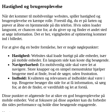
Hastighed og brugeroplevelse
Når det kommer til mobilvenlige websites, spiller hastighed og
brugeroplevelse en kæmpe rolle. Forestil dig, du er på farten og
prøver at åbne en hjemmeside på din telefon. Hvis siden loader
langsomt, er chancen stor for, at du giver op og finder et andet sted
at søge information. Det er her, vigtigheden af optimering kommer
ind i billedet.
For at give dig en bedre forståelse, her er nogle nøglepunkter:
Hastighed:
Websites skal loade hurtigt på alle enheder, især
på mobile enheder. En langsom side kan koste dig besøgende.
Navigerbarhed:
En mobilvenlig side skal være let at
navigere. Store knapper og en simpel menustruktur hjælper
brugerne med at finde, hvad de søger, uden frustration.
Indhold:
Kvaliteten og relevansen af indholdet skal være i
top. Brugerne besøger din side for at få information, så sørg
for, at det de finder, er værdifuldt og let at forstå.
Disse punkter er afgørende for at sikre en god brugeroplevelse på
mobile enheder. Ved at fokusere på disse aspekter kan du forbedre
din sides performance og holde dine besøgende engagerede.