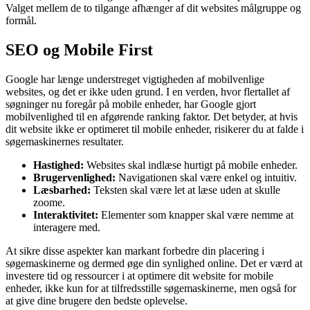
Valget mellem de to tilgange afhænger af dit websites målgruppe og
formål.
SEO og Mobile First
Google har længe understreget vigtigheden af mobilvenlige
websites, og det er ikke uden grund. I en verden, hvor flertallet af
søgninger nu foregår på mobile enheder, har Google gjort
mobilvenlighed til en afgørende ranking faktor. Det betyder, at hvis
dit website ikke er optimeret til mobile enheder, risikerer du at falde i
søgemaskinernes resultater.
Hastighed:
Websites skal indlæse hurtigt på mobile enheder.
Brugervenlighed:
Navigationen skal være enkel og intuitiv.
Læsbarhed:
Teksten skal være let at læse uden at skulle
zoome.
Interaktivitet:
Elementer som knapper skal være nemme at
interagere med.
At sikre disse aspekter kan markant forbedre din placering i
søgemaskinerne og dermed øge din synlighed online. Det er værd at
investere tid og ressourcer i at optimere dit website for mobile
enheder, ikke kun for at tilfredsstille søgemaskinerne, men også for
at give dine brugere den bedste oplevelse.