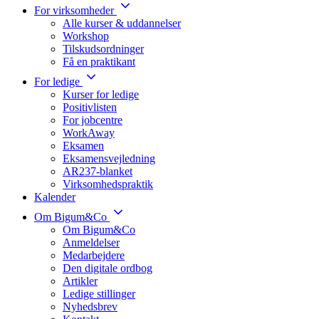
For virksomheder
Alle kurser & uddannelser
Workshop
Tilskudsordninger
Få en praktikant
For ledige
Kurser for ledige
Positivlisten
For jobcentre
WorkAway
Eksamen
Eksamensvejledning
AR237-blanket
Virksomhedspraktik
Kalender
Om Bigum&Co
Om Bigum&Co
Anmeldelser
Medarbejdere
Den digitale ordbog
Artikler
Ledige stillinger
Nyhedsbrev