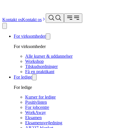
Kontakt os
Kontakt os
For virksomheder
For virksomheder
Alle kurser & uddannelser
Workshop
Tilskudsordninger
Få en praktikant
For ledige
For ledige
Kurser for ledige
Positivlisten
For jobcentre
WorkAway
Eksamen
Eksamensvejledning
AR237-blanket