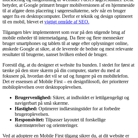
betyder, at Google primært bruger mobilversionen af en hjemmeside
til at afgøre dens placering i søgeresultaterne, selv når en bruger
søger fra en desktopcomputer. Derfor er teknik og design optimeret
til en mobil, blevet et
vigtigt område af SEO.
Tilgangen blev implementeret som svar på den stigende brug af
mobile enheder til internetadgang. Da flere og flere mennesker
bruger smartphones og tablets til at søge efter oplysninger online,
ønskede Google at sikre, at de leverede de bedste og mest relevante
resultater til brugerne, uanset hvilken enhed de bruger.
Forestil dig, at du designer et website fra bunden. I stedet for først at
tænke på den store skærm på din computer, starter du med at
fokusere på, hvordan det vil se ud og fungere på en mobiltelefon.
Det er essensen af Mobile First – en designfilosofi, der prioriterer
mobiloplevelsen over desktopoplevelsen.
Brugervenlighed:
Sikrer, at indholdet er lettilgængeligt og
navigerbart på små skærme.
Hastighed:
Optimerer indlæsningstider for at forbedre
brugeroplevelsen.
Responsivitet:
Tilpasser layoutet til forskellige
skærmstørrelser og orienteringer.
Ved at adoptere en Mobile First tilgang sikrer du, at dit website er