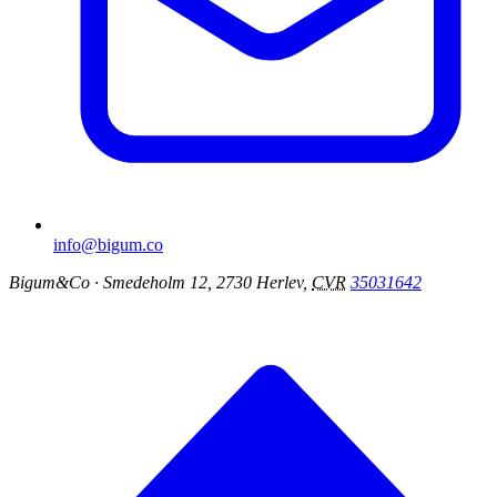
info@bigum.co
Bigum&Co
· Smedeholm 12, 2730 Herlev,
CVR
35031642