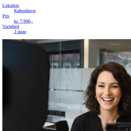
Lokation
København
Pris
kr. 7.900,-
Varighed
2 dage