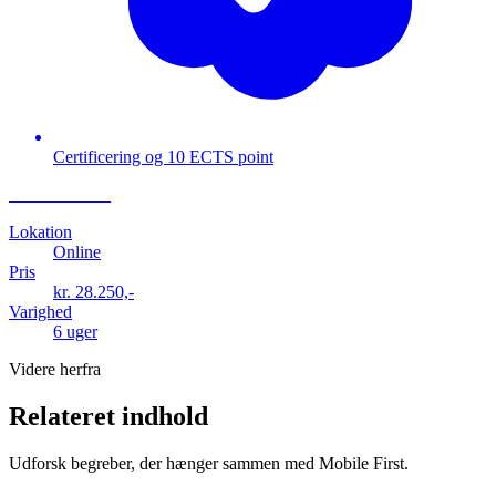
Certificering og 10 ECTS point
Læs mere
Læs mere
Lokation
Online
Pris
kr. 28.250,-
Varighed
6 uger
Videre herfra
Relateret indhold
Udforsk begreber, der hænger sammen med Mobile First.