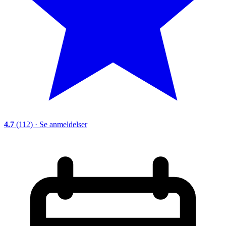
4.7
(
112
)
·
Se anmeldelser