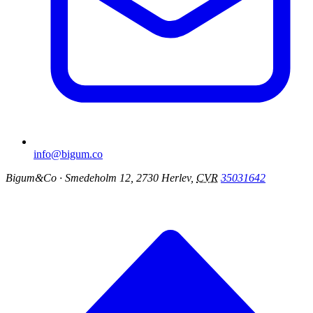
info@bigum.co
Bigum&Co
· Smedeholm 12, 2730 Herlev,
CVR
35031642