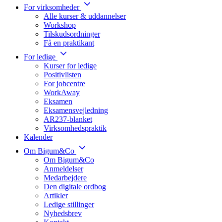
For virksomheder
Alle kurser & uddannelser
Workshop
Tilskudsordninger
Få en praktikant
For ledige
Kurser for ledige
Positivlisten
For jobcentre
WorkAway
Eksamen
Eksamensvejledning
AR237-blanket
Virksomhedspraktik
Kalender
Om Bigum&Co
Om Bigum&Co
Anmeldelser
Medarbejdere
Den digitale ordbog
Artikler
Ledige stillinger
Nyhedsbrev