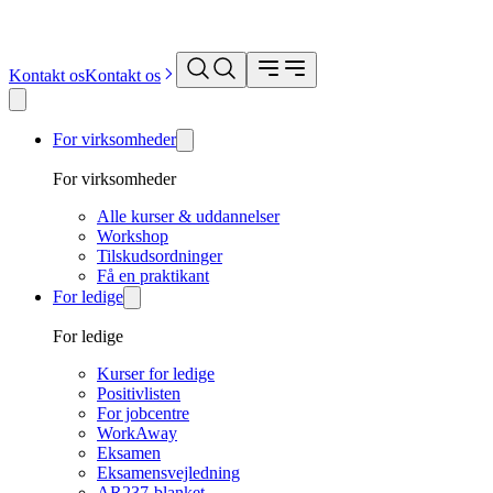
Kontakt os
Kontakt os
For virksomheder
For virksomheder
Alle kurser & uddannelser
Workshop
Tilskudsordninger
Få en praktikant
For ledige
For ledige
Kurser for ledige
Positivlisten
For jobcentre
WorkAway
Eksamen
Eksamensvejledning
AR237-blanket