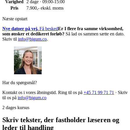
Varighed
2 dage · 09:00-15:00
Pris
7.900,- ekskl. moms
Næste opstart
Nye datoer på vej.
Få besked
Er I flere fra samme virksomhed,
som ønsker et dedikeret forløb?
Så lad os sammen sætte en dato.
Skriv til
info@bigum.co
.
Har du spørgsmål?
Kontakt os i vores åbningstid. Ring til os på
+45 71 99 71 71
·
Skriv
til os på
info@bigum.co
2 dages kursus
Skriv tekster, der fastholder læseren og
leder til handling