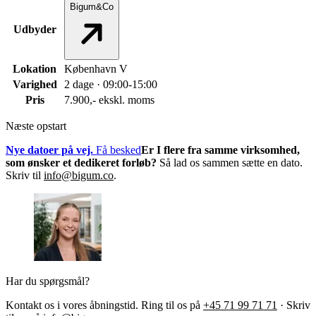
Bigum&Co
Udbyder
Lokation
København V
Varighed
2 dage · 09:00-15:00
Pris
7.900,- ekskl. moms
Næste opstart
Nye datoer på vej.
Få besked
Er I flere fra samme virksomhed,
som ønsker et dedikeret forløb?
Så lad os sammen sætte en dato.
Skriv til
info@bigum.co
.
Har du spørgsmål?
Kontakt os i vores åbningstid. Ring til os på
+45 71 99 71 71
·
Skriv