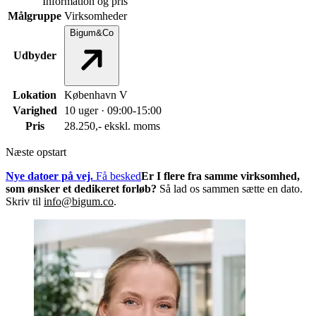
Information og pris
Målgruppe
Virksomheder
Bigum&Co
Udbyder
Lokation
København V
Varighed
10 uger · 09:00-15:00
Pris
28.250,- ekskl. moms
Næste opstart
Nye datoer på vej.
Få besked
Er I flere fra samme virksomhed,
som ønsker et dedikeret forløb?
Så lad os sammen sætte en dato.
Skriv til
info@bigum.co
.