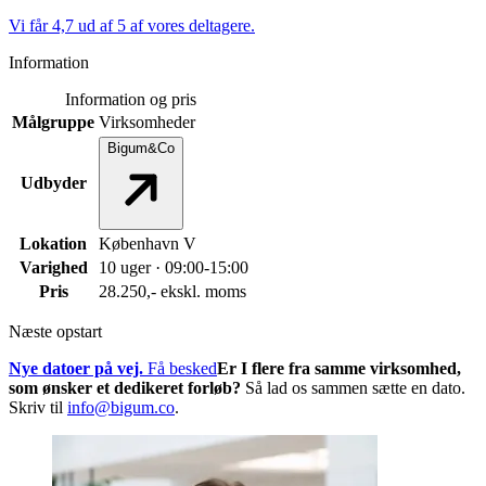
Vi får 4,7 ud af 5 af vores deltagere.
Information
Information og pris
Målgruppe
Virksomheder
Bigum&Co
Udbyder
Lokation
København V
Varighed
10 uger · 09:00-15:00
Pris
28.250,- ekskl. moms
Næste opstart
Nye datoer på vej.
Få besked
Er I flere fra samme virksomhed,
som ønsker et dedikeret forløb?
Så lad os sammen sætte en dato.
Skriv til
info@bigum.co
.