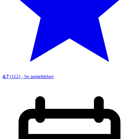
4.7
(
112
)
·
Se anmeldelser