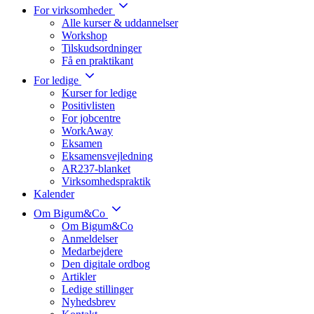
For virksomheder
Alle kurser & uddannelser
Workshop
Tilskudsordninger
Få en praktikant
For ledige
Kurser for ledige
Positivlisten
For jobcentre
WorkAway
Eksamen
Eksamensvejledning
AR237-blanket
Virksomhedspraktik
Kalender
Om Bigum&Co
Om Bigum&Co
Anmeldelser
Medarbejdere
Den digitale ordbog
Artikler
Ledige stillinger
Nyhedsbrev