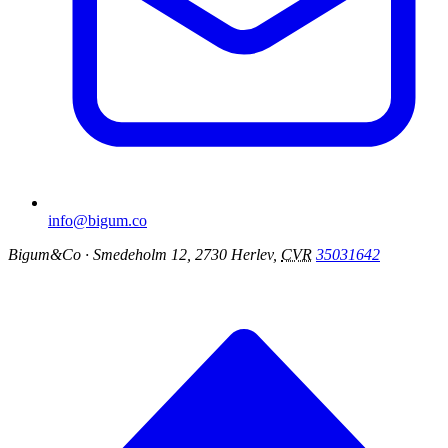
info@bigum.co
Bigum&Co
· Smedeholm 12, 2730 Herlev,
CVR
35031642