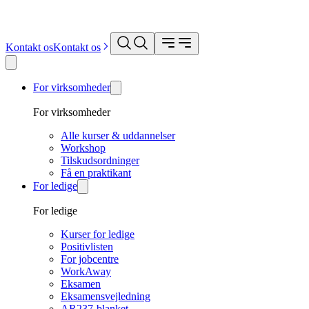
Kontakt os
Kontakt os
For virksomheder
For virksomheder
Alle kurser & uddannelser
Workshop
Tilskudsordninger
Få en praktikant
For ledige
For ledige
Kurser for ledige
Positivlisten
For jobcentre
WorkAway
Eksamen
Eksamensvejledning
AR237-blanket