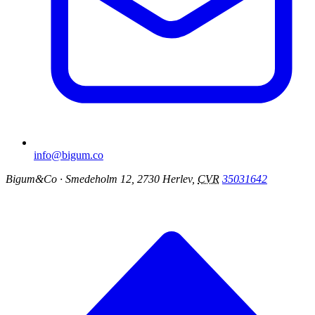
info@bigum.co
Bigum&Co
· Smedeholm 12, 2730 Herlev,
CVR
35031642