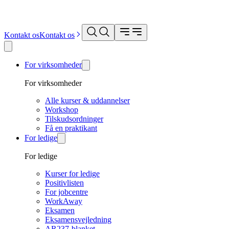
Kontakt os
Kontakt os
For virksomheder
For virksomheder
Alle kurser & uddannelser
Workshop
Tilskudsordninger
Få en praktikant
For ledige
For ledige
Kurser for ledige
Positivlisten
For jobcentre
WorkAway
Eksamen
Eksamensvejledning
AR237-blanket