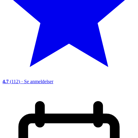
4.7
(
112
)
·
Se anmeldelser