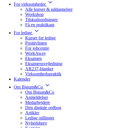
For virksomheder
Alle kurser & uddannelser
Workshop
Tilskudsordninger
Få en praktikant
For ledige
Kurser for ledige
Positivlisten
For jobcentre
WorkAway
Eksamen
Eksamensvejledning
AR237-blanket
Virksomhedspraktik
Kalender
Om Bigum&Co
Om Bigum&Co
Anmeldelser
Medarbejdere
Den digitale ordbog
Artikler
Ledige stillinger
Nyhedsbrev