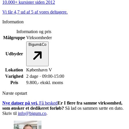
10.000+ kursister siden 2012
Vi får 4,7 ud af 5 af vores deltagere.
Information
Information og pris
Målgruppe
Virksomheder
Bigum&Co
Udbyder
Lokation
København V
Varighed
2 dage · 09:00-15:00
Pris
9.800,- ekskl. moms
Næste opstart
Nye datoer på vej.
Få besked
Er I flere fra samme virksomhed,
som ønsker et dedikeret forløb?
Så lad os sammen sætte en dato.
Skriv til
info@bigum.co
.