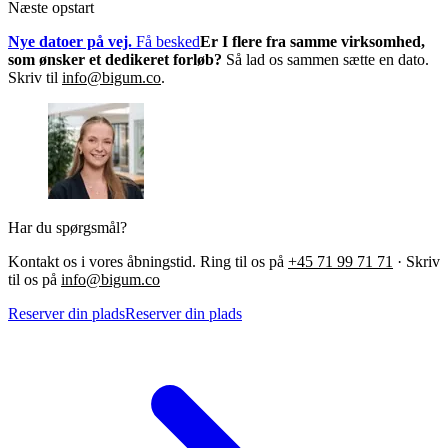
Næste opstart
Nye datoer på vej.
Få besked
Er I flere fra samme virksomhed,
som ønsker et dedikeret forløb?
Så lad os sammen sætte en dato.
Skriv til
info@bigum.co
.
Har du spørgsmål?
Kontakt os i vores åbningstid. Ring til os på
+45 71 99 71 71
·
Skriv
til os på
info@bigum.co
Reserver din plads
Reserver din plads