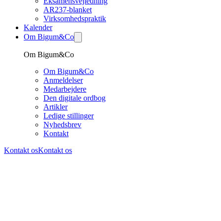
Eksamensvejledning
AR237-blanket
Virksomhedspraktik
Kalender
Om Bigum&Co
Om Bigum&Co
Om Bigum&Co
Anmeldelser
Medarbejdere
Den digitale ordbog
Artikler
Ledige stillinger
Nyhedsbrev
Kontakt
Kontakt os
Kontakt os