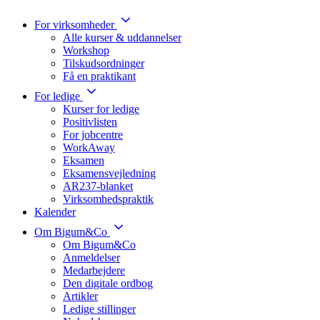
For virksomheder
Alle kurser & uddannelser
Workshop
Tilskudsordninger
Få en praktikant
For ledige
Kurser for ledige
Positivlisten
For jobcentre
WorkAway
Eksamen
Eksamensvejledning
AR237-blanket
Virksomhedspraktik
Kalender
Om Bigum&Co
Om Bigum&Co
Anmeldelser
Medarbejdere
Den digitale ordbog
Artikler
Ledige stillinger