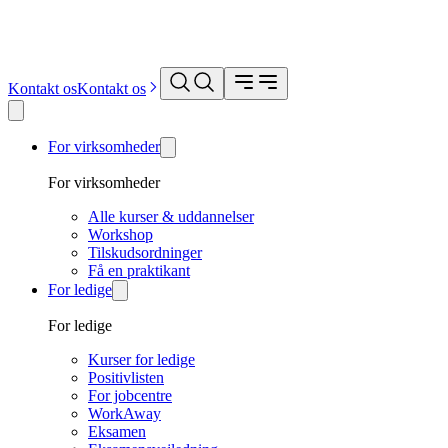
Kontakt os
Kontakt os
For virksomheder
For virksomheder
Alle kurser & uddannelser
Workshop
Tilskudsordninger
Få en praktikant
For ledige
For ledige
Kurser for ledige
Positivlisten
For jobcentre
WorkAway
Eksamen